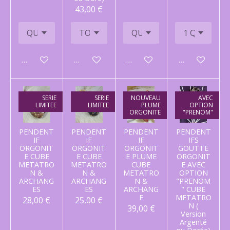
43,00 €
Ajouter au panier
Ajouter au panier
Ajouter au panier
Ajouter au p
SERIE
SERIE
NOUVEAU
AVEC
LIMITEE
LIMITEE
PLUME
OPTION
ORGONITE
"PRENOM"
PENDENT
PENDENT
PENDENT
PENDENT
IF
IF
IF
IFS
ORGONIT
ORGONIT
ORGONIT
GOUTTE
E CUBE
E CUBE
E PLUME
ORGONIT
METATRO
METATRO
CUBE
E AVEC
N &
N &
METATRO
OPTION
ARCHANG
ARCHANG
N &
"PRENOM
ES
ES
ARCHANG
" CUBE
E
METATRO
28,00 €
25,00 €
N (
39,00 €
Version
Argenté