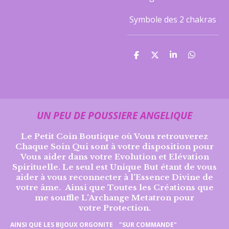
Symbole des 2 chakras
P
P
P
P
a
a
a
a
r
r
r
r
t
t
t
t
a
a
a
a
g
g
g
g
e
e
e
e
UN PEU DE POUSSIERE ANGELIQUE
r
r
r
r
Le Petit Coin Boutique où Vous retrouverez
Chaque Soin Qui sont à votre disposition pour
Vous aider dans votre Evolution et Elévation
Spirituelle. Le seul est Unique But étant de vous
aider à vous reconnecter à l'Essence Divine de
votre âme. Ainsi que Toutes les Créations que
me souffle L'Archange Metatron pour
votre
Protection.
AINSI QUE LES BIJOUX ORGONITE "SUR COMMANDE"