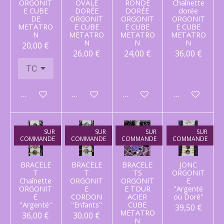
ORGONIT
OVALE
RONDE
Chaînette
E CUBE
DORÉE
DORÉE
dorée
DE
ORGONIT
ORGONIT
ORGONIT
METATRO
E CUBE
E CUBE
E CUBE
N
METATRO
METATRO
METATRO
N
N
N
20,00 €
26,00 €
24,00 €
36,00 €
Ajouter au panier
Ajouter au panier
Ajouter au panier
Ajouter au p
SUR
SUR
SUR
SUR
COMMANDE
COMMANDE
COMMANDE
COMMANDE
BRACELE
BRACELE
BRACELE
JONC
T
T
TS
ORGONIT
Chaînette
ORGONIT
ORGONIT
E
ORGONIT
E
E TOUR
"Argenté
E
CORDON
ACIER
où Doré"
"Argenté"
"Enfants"
CUBE
39,50 €
METATRO
36,00 €
30,00 €
N