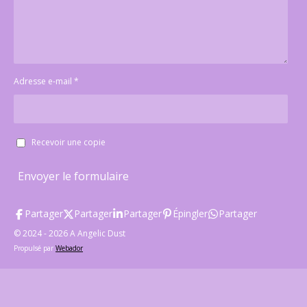
Adresse e-mail *
Recevoir une copie
Envoyer le formulaire
Partager
Partager
Partager
Épingler
Partager
© 2024 - 2026 A Angelic Dust
Propulsé par
Webador