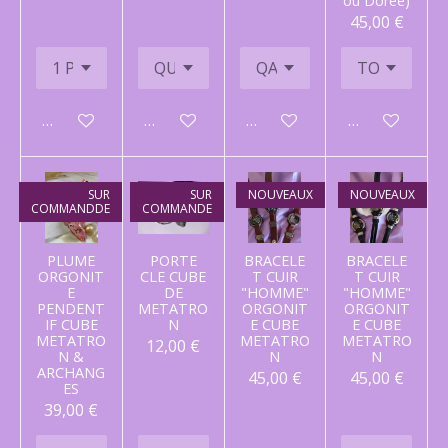
ou Dorée)
45,00 €
Ajouter au panier
Ajouter au panier
Ajouter au panier
Ajouter au p
SUR
SUR
NOUVEAUX
NOUVEAUX
COMMANDDE
COMMANDE
PLUME
PORTE
BRACELE
BRACELE
ORGONIT
CLE CUBE
T CUIR
T CUIR
E
DE
"HOMME"
"HOMME"
PENDENT
METATRO
ORGONIT
ORGONIT
IF CUBE
N
E CUBE
E CUBE
METATRO
METATRO
METATRO
12,00 €
N &
N
N
ARCHANG
45,00 €
45,00 €
ES
39,00 €