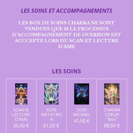
LES SOINS ET
ACCOMPAGNEMENTS
LES BOX DE SOINS CHAKRA NE SONT
VENDUES QUE SI LE PROCESSUS
D'ACCOMPAGNEMENT DE GUERISON EST
ACCCEPTE LORS DU SCAN ET LECTURE
D'ÂME
LES SOINS
SCAN &
SOIN
SOIN
CHAKRA
LECTURE
METATRO
MICKAEL
COEUR
D'ÂME
N
"Box"
41,50 €
35,50 €
61,50 €
68,50 €