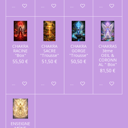
Ajouter au panier
Ajouter au panier
Ajouter au panier
Ajouter au p
CHAKRA
CHAKRA
CHAKRA
CHAKRAS
RACINE
SACRE
GORGE
3ème
"Box"
"Trousse"
"Trousse"
OEIL &
CORONN
55,50 €
51,50 €
50,50 €
AL " Box"
81,50 €
Ajouter au panier
Ajouter au panier
Ajouter au panier
Ajouter au p
ENSEIGNE