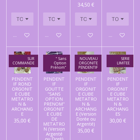
34,50 €
Ajouter au panier
Ajouter au panier
Ajouter au panier
Ajouter au p
SUR
" Sans
NOUVEAU
SERIE
COMMANDE
Option
ORGONITE
LIMITEE
Prénom"
PENDENTIF
PENDENT
PENDENT
PENDENT
PENDENT
IF ROND
IF
IF
IF
ORGONIT
GOUTTE
ORGONIT
ORGONIT
E CUBE
"SANS
E CUBE
E CUBE
METATRO
OPTION
METATRO
METATRO
N &
PRENOM"
N &
N &
ARCHANG
ORGONIT
ARCHANG
ARCHANG
E
E CUBE
E (Version
ES
DE
Dorée ou
35,00 €
30,00 €
METATRO
Argenté)
N (Version
35,00 €
Argenté
ou Doré)